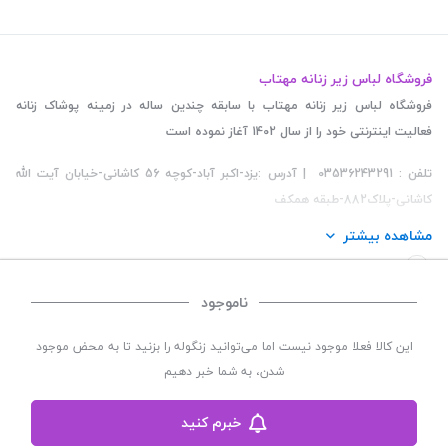
فروشگاه لباس زیر زنانه مهتاب
فروشگاه لباس زیر زنانه مهتاب با سابقه چندین ساله در زمینه پوشاک زنانه
فعالیت اینترنتی خود را از سال 1402 آغاز نموده است
تلفن : 03536243291 | آدرس :یزد-اکبر آباد-کوچه 56 کاشانی-خیابان آیت الله
کاشانی-پلاک882-طبقه همکف
مشاهده بیشتر
ناموجود
©
تمامی حقوق این سایت متعلق به
فروشگاه لباس زیر زنانه مهتاب
می باشد. | توسعه و کد
این کالا فعلا موجود نیست اما می‌توانید زنگوله را بزنید تا به محض موجود
نویسی:
سپکام سیستم
طراحی و اجرا
:
شرکت دیجیتال مارکتینگ سپتا
شدن، به شما خبر دهیم
خبرم کنید