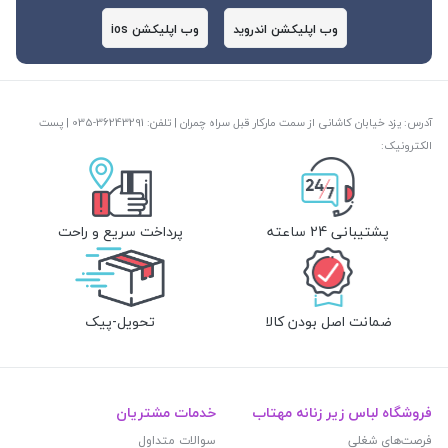
وب اپلیکشن اندروید
وب اپلیکشن ios
آدرس: یزد خیابان کاشانی از سمت مارکار قبل سراه چمران | تلفن: ‎035-36243291 | پست
الکترونیک:
پشتیبانی 24 ساعته
پرداخت سریع و راحت
ضمانت اصل بودن کالا
تحویل-پیک
فروشگاه لباس زیر زنانه مهتاب
خدمات مشتریان
فرصت‌های شغلی
سوالات متداول