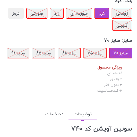
رنگ:
کرم
زرشکی
کرم
سورمه ای
زرد
صورتی
قرمز
گلبهی
سایز:
سایز 70
سایز 70
سایز 75
سایز 80
سایز 85
سایز 90
ویژگی محصول:
1-تمام نخ
2-بالاتور
3-بدون فنر
4-ضدحساسیت
توضیحات
مشخصات
سوتین آویشن کد 740