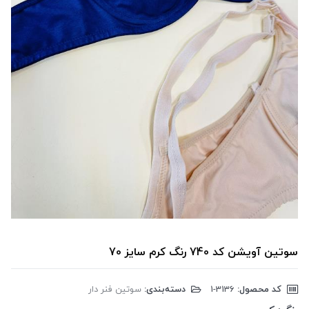
سوتین آویشن کد 740 رنگ کرم سایز 70
کد محصول:
‎1-3136
دسته‌بندی:
سوتین فنر دار