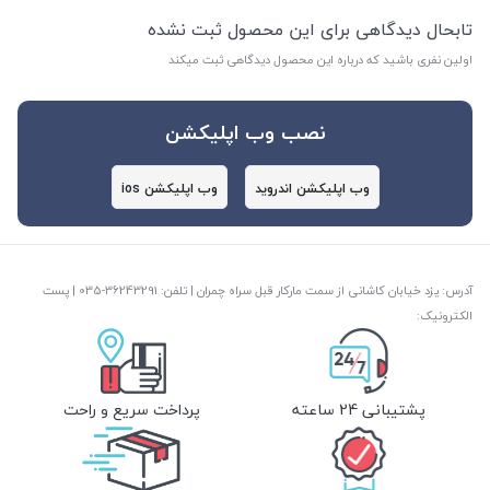
تابحال دیدگاهی برای این محصول ثبت نشده
اولین نفری باشید که درباره این محصول دیدگاهی ثبت میکند
نصب وب اپلیکشن
وب اپلیکشن اندروید
وب اپلیکشن ios
آدرس: یزد خیابان کاشانی از سمت مارکار قبل سراه چمران | تلفن: ‎035-36243291 | پست
الکترونیک:
پشتیبانی 24 ساعته
پرداخت سریع و راحت