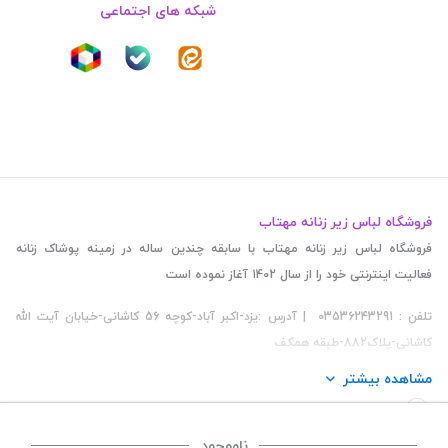
شبکه های اجتماعی
فروشگاه لباس زیر زنانه مهتاب
فروشگاه لباس زیر زنانه مهتاب با سابقه چندین ساله در زمینه پوشاک زنانه
فعالیت اینترنتی خود را از سال 1402 آغاز نموده است
تلفن : 03536243291 | آدرس :یزد-اکبر آباد-کوچه 56 کاشانی-خیابان آیت الله
کاشانی-پلاک882-طبقه همکف
مشاهده بیشتر
ناموجود