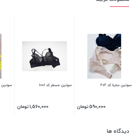
سوتین ساینا کد 202
سوتین مسطر کد 1001
سوتین مس
590,000
تومان
1,560,000
تومان
دیدگاه ها