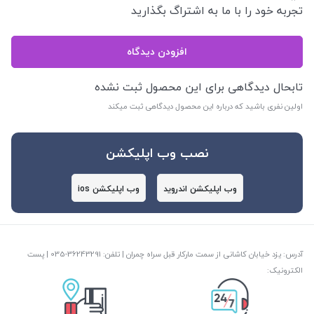
تجربه خود را با ما به اشتراگ بگذارید
افزودن دیدگاه
تابحال دیدگاهی برای این محصول ثبت نشده
اولین نفری باشید که درباره این محصول دیدگاهی ثبت میکند
نصب وب اپلیکشن
وب اپلیکشن اندروید
وب اپلیکشن ios
آدرس: یزد خیابان کاشانی از سمت مارکار قبل سراه چمران | تلفن: ‎035-36243291 | پست
الکترونیک: