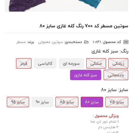
سوتین مسطر کد 700 رنگ کله غازی سایز 80
کد محصول:
‎1-841
دسته‌بندی:
سوتین معمولی
برند:
مسطر
رنگ:
سبز کله غازی
زرشکی
مشکی
سورمه ای
کالباسی
قرمز
بادمجانی
سبز کله غازی
سایز:
سایز 80
سایز 75
سایز 80
سایز 85
سایز 90
سایز 95
ویژگی محصول :
1-تمام تور تن نما
2-هارنس دار
3-فنردار