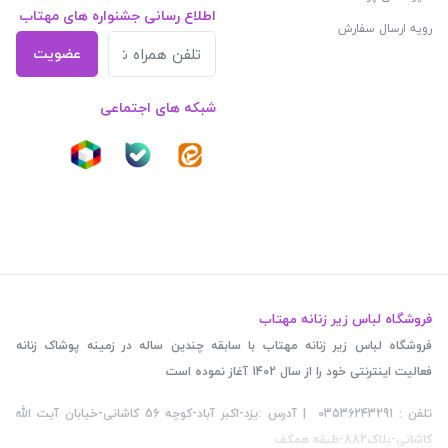
اطلاع رسانی جشنواره های مهتاب
رویه ارسال سفارش
عضویت
شبکه های اجتماعی
فروشگاه لباس زیر زنانه مهتاب
فروشگاه لباس زیر زنانه مهتاب با سابقه چندین ساله در زمینه پوشاک زنانه
فعالیت اینترنتی خود را از سال 1402 آغاز نموده است
تلفن : 03536243291 | آدرس :یزد-اکبر آباد-کوچه 56 کاشانی-خیابان آیت الله
کاشانی-پلاک882-طبقه همکف