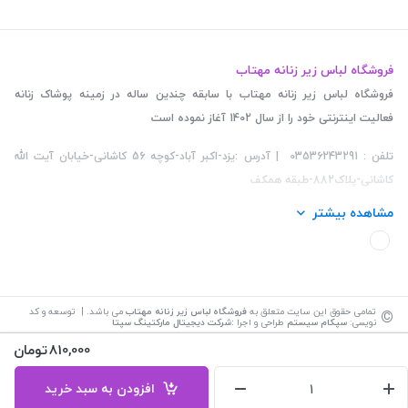
فروشگاه لباس زیر زنانه مهتاب
فروشگاه لباس زیر زنانه مهتاب با سابقه چندین ساله در زمینه پوشاک زنانه
فعالیت اینترنتی خود را از سال 1402 آغاز نموده است
تلفن : 03536243291 | آدرس :یزد-اکبر آباد-کوچه 56 کاشانی-خیابان آیت الله
کاشانی-پلاک882-طبقه همکف
مشاهده بیشتر
©
تمامی حقوق این سایت متعلق به
فروشگاه لباس زیر زنانه مهتاب
می باشد. | توسعه و کد
نویسی:
سپکام سیستم
طراحی و اجرا
:
شرکت دیجیتال مارکتینگ سپتا
810,000
تومان
افزودن به سبد خرید