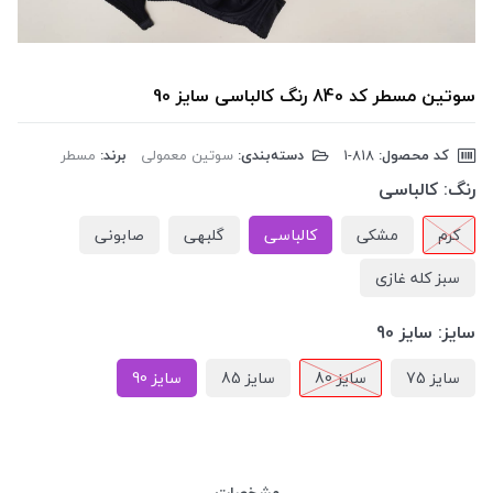
سوتین مسطر کد 840 رنگ کالباسی سایز 90
کد محصول:
‎1-818
دسته‌بندی:
سوتین معمولی
برند:
مسطر
رنگ:
کالباسی
کرم
مشکی
کالباسی
گلبهی
صابونی
سبز کله غازی
سایز:
سایز 90
سایز 75
سایز 80
سایز 85
سایز 90
مشخصات