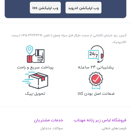
وب اپلیکشن اندروید
وب اپلیکشن ios
آدرس: یزد خیابان کاشانی از سمت مارکار قبل سراه چمران | تلفن: ‎035-36243291 | پست
الکترونیک:
پشتیبانی 24 ساعته
پرداخت سریع و راحت
ضمانت اصل بودن کالا
تحویل-پیک
فروشگاه لباس زیر زنانه مهتاب
خدمات مشتریان
فرصت‌های شغلی
سوالات متداول