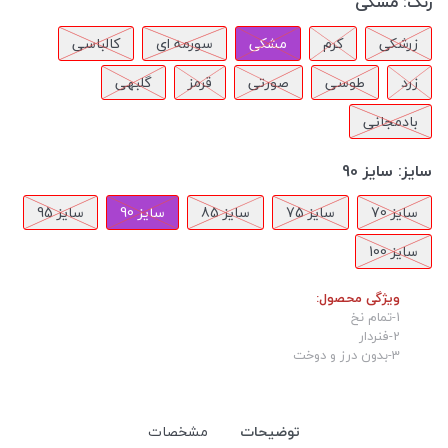
رنگ:
مشکی
زرشکی
کرم
مشکی
سورمه ای
کالباسی
زرد
طوسی
صورتی
قرمز
گلبهی
بادمجانی
سایز:
سایز 90
سایز 70
سایز 75
سایز 85
سایز 90
سایز 95
سایز 100
ویژگی محصول:
1-تمام نخ
2-فنردار
3-بدون درز و دوخت
توضیحات
مشخصات