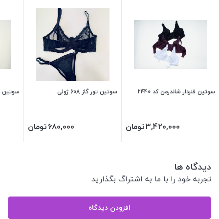
سوتین فنردار شاندرمن کد 2440
سوتین تور گاز 608 ژولی
سوتین فنرد
3,420,000
تومان
680,000
تومان
دیدگاه ها
تجربه خود را با ما به اشتراگ بگذارید
افزودن دیدگاه