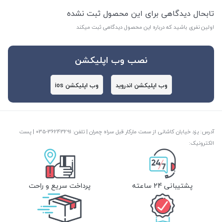
تابحال دیدگاهی برای این محصول ثبت نشده
اولین نفری باشید که درباره این محصول دیدگاهی ثبت میکند
نصب وب اپلیکشن
وب اپلیکشن اندروید
وب اپلیکشن ios
آدرس: یزد خیابان کاشانی از سمت مارکار قبل سراه چمران | تلفن: ‎035-36243291 | پست
الکترونیک:
پشتیبانی 24 ساعته
پرداخت سریع و راحت