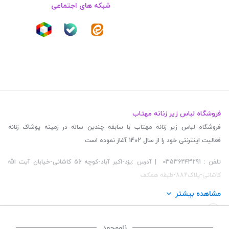
شبکه های اجتماعی
فروشگاه لباس زیر زنانه مهتاب
فروشگاه لباس زیر زنانه مهتاب با سابقه چندین ساله در زمینه پوشاک زنانه
فعالیت اینترنتی خود را از سال 1402 آغاز نموده است
تلفن : 03536243291 | آدرس :یزد-اکبر آباد-کوچه 56 کاشانی-خیابان آیت الله
کاشانی-پلاک882-طبقه همکف
مشاهده بیشتر
ناموجود