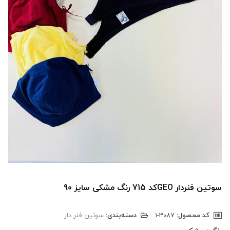
سوتین فنردار GEOکد 715 رنگ مشکی سایز 90
کد محصول:
‎1-3087
دسته‌بندی:
سوتین فنر دار