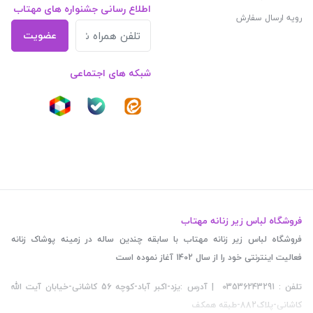
اطلاع رسانی جشنواره های مهتاب
رویه ارسال سفارش
عضویت
شبکه های اجتماعی
فروشگاه لباس زیر زنانه مهتاب
فروشگاه لباس زیر زنانه مهتاب با سابقه چندین ساله در زمینه پوشاک زنانه
فعالیت اینترنتی خود را از سال 1402 آغاز نموده است
تلفن : 03536243291 | آدرس :یزد-اکبر آباد-کوچه 56 کاشانی-خیابان آیت الله
کاشانی-پلاک882-طبقه همکف