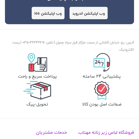
وب اپلیکشن اندروید
وب اپلیکشن ios
آدرس: یزد خیابان کاشانی از سمت مارکار قبل سراه چمران | تلفن: ‎035-36243291 | پست
الکترونیک:
پشتیبانی 24 ساعته
پرداخت سریع و راحت
ضمانت اصل بودن کالا
تحویل-پیک
فروشگاه لباس زیر زنانه مهتاب
خدمات مشتریان