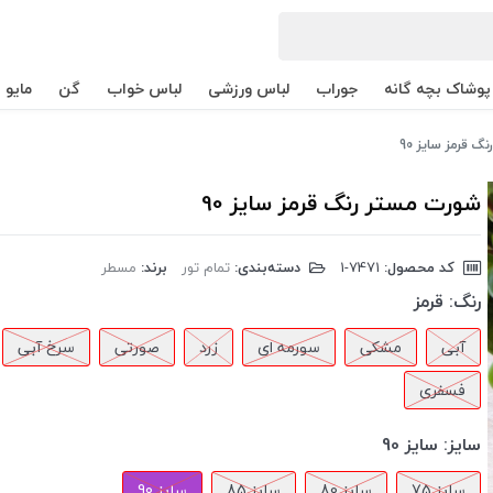
پوشاک بچه گانه
جوراب
لباس ورزشی
لباس خواب
گن
مایو
 قرمز سایز 90
شورت مستر رنگ قرمز سایز 90
کد محصول:
‎1-7471
دسته‌بندی:
تمام تور
برند:
مسطر
رنگ:
قرمز
آبی
مشکی
سورمه ای
زرد
صورتی
سرخ آبی
فسفری
سایز:
سایز 90
سایز 75
سایز 80
سایز 85
سایز 90