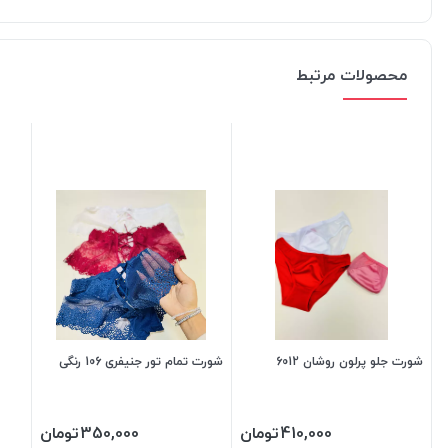
محصولات مرتبط
شورت جلو پرلون روشان 6012
شورت تمام تور جنیفری 106 رنگی
410,000
تومان
350,000
تومان