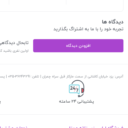
دیدگاه ها
تجربه خود را با ما به اشتراگ بگذارید
تابحال دیدگاه
افزودن دیدگاه
اولین نفری باشید ک
آدرس: یزد خیابان کاشانی از سمت مارکار قبل سراه چمران | تلفن: ‎035-36243291 | پست الکترونیک:
پشتیبانی 24 ساعته
پ
فروشگاه لباس زیر زنانه مهتاب
خدمات مشتریا