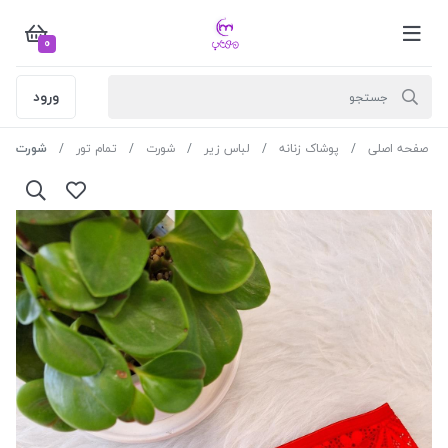
0
ورود
صفحه اصلی
پوشاک زنانه
لباس زیر
شورت
تمام تور
شورت مستر