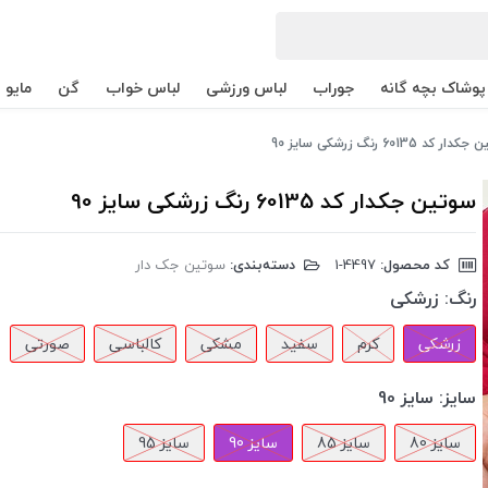
پوشاک بچه گانه
جوراب
لباس ورزشی
لباس خواب
گن
مایو
ر کد 60135 رنگ زرشکی سایز 90
سوتین جکدار کد 60135 رنگ زرشکی سایز 90
کد محصول:
‎1-4497
دسته‌بندی:
سوتین جک دار
رنگ:
زرشکی
زرشکی
کرم
سفید
مشکی
کالباسی
صورتی
سایز:
سایز 90
سایز 80
سایز 85
سایز 90
سایز 95