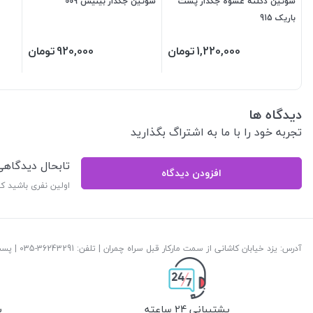
سوتین دکلته عشوه جکدار پشت
سوتین جکدار بینیس 009
باریک 915
1,220,000
تومان
920,000
تومان
دیدگاه ها
تجربه خود را با ما به اشتراگ بگذارید
تابحال دیدگاه
افزودن دیدگاه
اولین نفری باشید ک
آدرس: یزد خیابان کاشانی از سمت مارکار قبل سراه چمران | تلفن: ‎035-36243291 | پست الکترونیک:
پشتیبانی 24 ساعته
پ