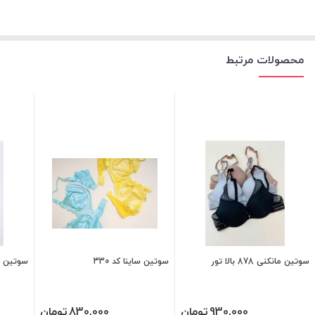
محصولات مرتبط
سوتین مانکنی 878 بالا تور
سوتین ساینا کد 330
سوتین اس
930,000
تومان
830,000
تومان