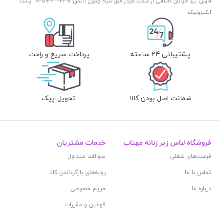
آدرس: یزد خیابان کاشانی از سمت مارکار قبل سراه چمران | تلفن: ‎035-36243291 | پست
الکترونیک:
پشتیبانی 24 ساعته
پرداخت سریع و راحت
ضمانت اصل بودن کالا
تحویل-پیک
فروشگاه لباس زیر زنانه مهتاب
خدمات مشتریان
فرصت‌های شغلی
سوالات متداول
تماس با ما
رویه‌های بازگرداندن کالا
درباره ما
حریم خصوصی
قوانین و مقررات