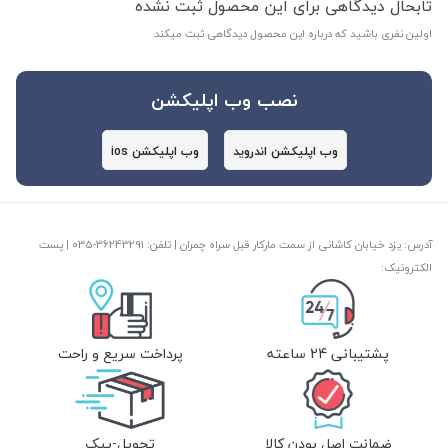
تابحال دیدگاهی برای این محصول ثبت نشده
اولین نفری باشید که درباره این محصول دیدگاهی ثبت میکند
نصب وب اپلیکشن
وب اپلیکشن اندروید
وب اپلیکشن ios
آدرس: یزد خیابان کاشانی از سمت مارکار قبل سراه چمران | تلفن: ‎035-36243291 | پست
الکترونیک:
پشتیبانی 24 ساعته
پرداخت سریع و راحت
ضمانت اصل بودن کالا
تحویل-پیک