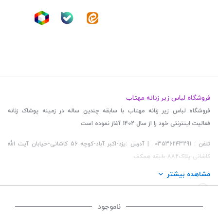
فروشگاه لباس زیر زنانه مهتاب
فروشگاه لباس زیر زنانه مهتاب با سابقه چندین ساله در زمینه پوشاک زنانه
فعالیت اینترنتی خود را از سال 1402 آغاز نموده است
تلفن : 03536243291 | آدرس :یزد-اکبر آباد-کوچه 56 کاشانی-خیابان آیت الله
کاشانی-پلاک882-طبقه همکف
مشاهده بیشتر
ناموجود