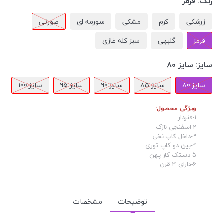
رنگ:
قرمز
زرشکی
کرم
مشکی
سورمه ای
صورتی
قرمز
گلبهی
سبز کله غازی
سایز:
سایز 80
سایز 80
سایز 85
سایز 90
سایز 95
سایز 100
ویژگی محصول:
1-فنردار
2-اسفنجی نازک
3-داخل کاپ نخی
4-بین دو کاپ توری
5-دستک کار پهن
6-دارای 4 قزن
توضیحات
مشخصات