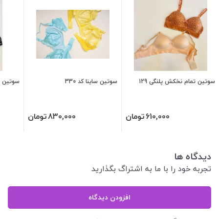
سوتین تمام نخکش پلنگی 129
سوتین ساینا کد 330
سوتین مانکنی 
610,000
تومان
830,000
تومان
دیدگاه ها
تجربه خود را با ما به اشتراگ بگذارید
افزودن دیدگاه