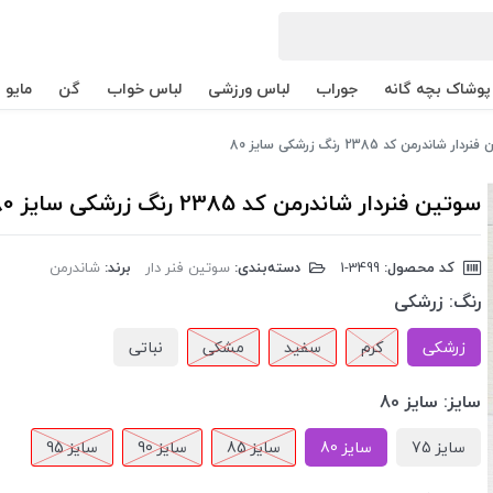
پوشاک بچه گانه
جوراب
لباس ورزشی
لباس خواب
گن
مایو
ار شاندرمن کد 2385 رنگ زرشکی سایز 80
سوتین فنردار شاندرمن کد 2385 رنگ زرشکی سایز 80
کد محصول:
‎1-3499
دسته‌بندی:
سوتین فنر دار
برند:
شاندرمن
رنگ:
زرشکی
زرشکی
کرم
سفید
مشکی
نباتی
سایز:
سایز 80
سایز 75
سایز 80
سایز 85
سایز 90
سایز 95