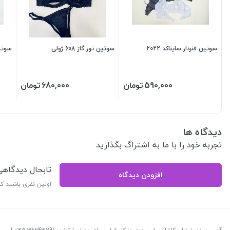
سوتین فنردار سایناکد 2022
سوتین تور گاز 608 ژولی
سوتین
590,000
تومان
680,000
تومان
دیدگاه ها
تجربه خود را با ما به اشتراگ بگذارید
تابحال دیدگاه
افزودن دیدگاه
اولین نفری باشید ک