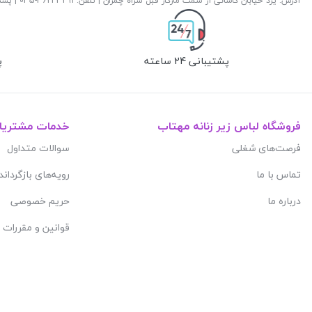
آدرس: یزد خیابان کاشانی از سمت مارکار قبل سراه چمران | تلفن: ‎035-36243291 | پست الکترونیک:
پشتیبانی 24 ساعته
پ
فروشگاه لباس زیر زنانه مهتاب
خدمات مشتریا
فرصت‌های شغلی
سوالات متداول
تماس با ما
رویه‌های بازگرداند
درباره ما
حریم خصوصی
قوانین و مقررات