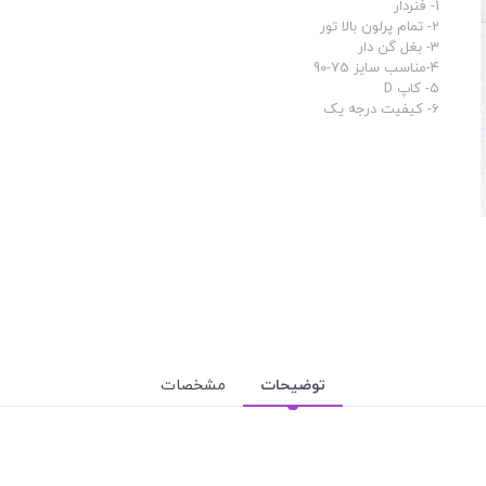
1- فنردار
2- تمام پرلون بالا تور
3- بغل گن دار
4-مناسب سایز 75-90
5- کاپ D
6- کیفیت درجه یک
توضیحات
مشخصات