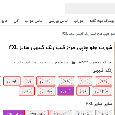
پوشاک بچه گانه
جوراب
لباس ورزشی
لباس خواب
گن
مایو
و چاپی طرح قلب رنگ گلبهی سایز 4XL
شورت جلو چاپی طرح قلب رنگ گلبهی سایز 4XL
کد محصول:
‎1-7044
دسته‌بندی:
سایر شورت ها
,
شورت اسلیپ
رنگ:
گلبهی
زرشکی
سفید
مشکی
کالباسی
زرد
طوسی
سرخ آبی
قرمز
گلبهی
صابونی
یاسی
سایز:
سایز 4XL
سایز L
سایز XL
سایز 2XL
سایز 3XL
سایز 4XL