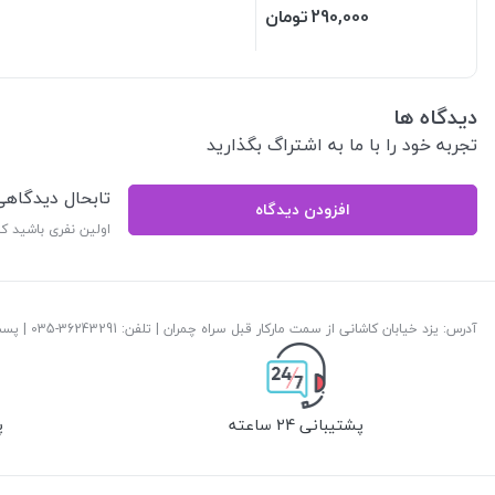
290,000
تومان
دیدگاه ها
تجربه خود را با ما به اشتراگ بگذارید
تابحال دیدگاه
افزودن دیدگاه
اولین نفری باشید ک
آدرس: یزد خیابان کاشانی از سمت مارکار قبل سراه چمران | تلفن: ‎035-36243291 | پست الکترونیک:
پشتیبانی 24 ساعته
پ