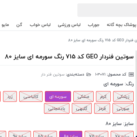
پوشاک بچه گانه
جوراب
لباس ورزشی
لباس خواب
گن
مایو
د 715 رنگ سورمه ای سایز 80
سوتین فنردار GEO کد 715 رنگ سورمه ای سایز 80
کد محصول:
‎1-3071
دسته‌بندی:
سوتین فنر دار
رنگ:
سورمه ای
زرشکی
کرم
مشکی
سورمه ای
کالباسی
زرد
صورتی
قرمز
گلبهی
بادمجانی
سایز:
سایز 80
سایز 70
سایز 75
سایز 80
سایز 85
سایز 90
سا