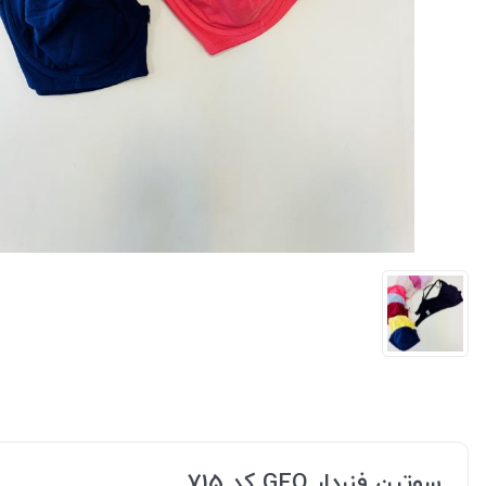
سوتین فنردار GEO کد 715