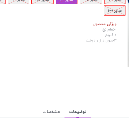
سایز 100
ویژگی محصول:
1-تمام نخ
2-فنردار
3-بدون درز و دوخت
توضیحات
مشخصات