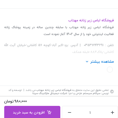
فروشگاه لباس زیر زنانه مهتاب
فروشگاه لباس زیر زنانه مهتاب با سابقه چندین ساله در زمینه پوشاک زنانه
فعالیت اینترنتی خود را از سال 1402 آغاز نموده است
تلفن : 03536243291 | آدرس :یزد-اکبر آباد-کوچه 56 کاشانی-خیابان آیت الله
کاشانی-پلاک882-طبقه همکف
مشاهده بیشتر
©
تمامی حقوق این سایت متعلق به
فروشگاه لباس زیر زنانه مهتاب
می باشد. | توسعه و کد
نویسی:
سپکام سیستم
طراحی و اجرا
:
شرکت دیجیتال مارکتینگ سپتا
980,000
تومان
افزودن به سبد خرید