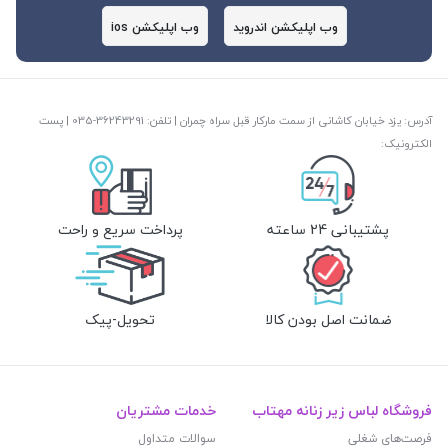
وب اپلیکشن اندروید
وب اپلیکشن ios
آدرس: یزد خیابان کاشانی از سمت مارکار قبل سراه چمران | تلفن: ‎035-36243291 | پست
الکترونیک:
پشتیبانی 24 ساعته
پرداخت سریع و راحت
ضمانت اصل بودن کالا
تحویل-پیک
فروشگاه لباس زیر زنانه مهتاب
خدمات مشتریان
فرصت‌های شغلی
سوالات متداول