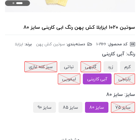
سوتین 1020 ایزابلا کش پهن رنگ ابی کاربنی سایز 80
کد محصول:
‎1-1966
دسته‌بندی:
سوتین کش پهن
برند:
ایزابلا
رنگ:
آبی کاربنی
کرم
زرد
گلبهی
نباتی
سبز کله غازی
نارنجی
آبی کاربنی
لیمویی
سایز:
سایز 80
سایز 75
سایز 80
سایز 85
سایز 90
مشخصات