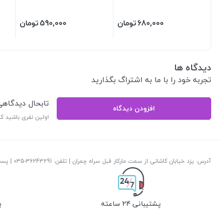
680,000
تومان
590,000
تومان
دیدگاه ها
تجربه خود را با ما به اشتراگ بگذارید
تابحال دیدگاه
افزودن دیدگاه
اولین نفری باشید ک
آدرس: یزد خیابان کاشانی از سمت مارکار قبل سراه چمران | تلفن: ‎035-36243291 | پست الکترونیک:
پشتیبانی 24 ساعته
پ