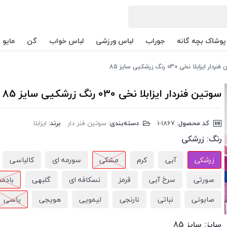
پوشاک بچه گانه
جوراب
لباس ورزشی
لباس خواب
گن
مایو
ر ایزابلا نخی 030 رنگ زرشکیی سایز 85
سوتین فنردار ایزابلا نخی 030 رنگ زرشکیی سایز 85
کد محصول:
‎1-1867
دسته‌بندی:
سوتین فنر دار
برند:
ایزابلا
رنگ:
زرشکی
زرشکی
آبی
کرم
مشکی
سورمه ای
کالباسی
صورتی
سرخ آبی
قرمز
نسکافه ای
گلبهی
بادم
صابونی
نباتی
نارنجی
لیمویی
هویجی
یاسی
سایز:
سایز 85