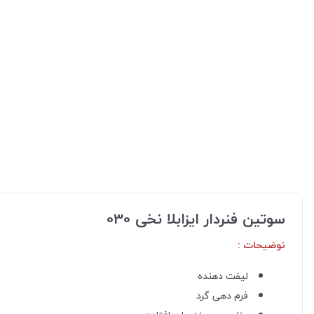
سوتین فنردار ایزابلا نخی 030
توضیحات :
لیفت دهنده
فرم دهی گرد