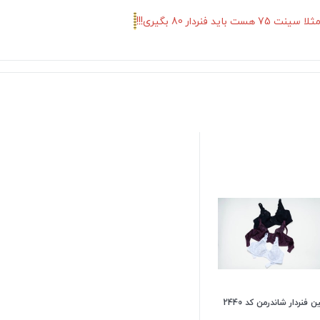
دار 80 بگیری!!!
 فنردار شاندرمن کد 2440