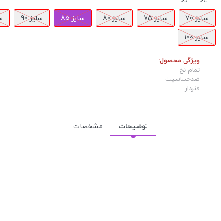
سایز 70
سایز 75
سایز 80
سایز 85
سایز 90
سا
سایز 100
ویژگی محصول:
تمام نخ
ضدحساسیت
فنردار
توضیحات
مشخصات