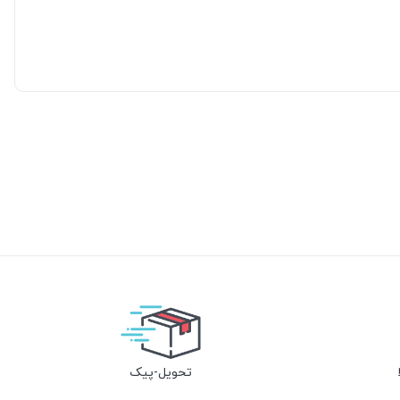
تحویل-پیک