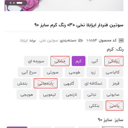
سوتین فنردار ایزابلا نخی 030 رنگ کرم سایز 90
کد محصول:
‎1-1854
دسته‌بندی:
سوتین نخی
برند:
ایزابلا
رنگ:
کرم
زرشکی
آبی
کرم
مشکی
سورمه ای
کالباسی
زرد
طوسی
صورتی
سرخ آبی
قرمز
نسکافه ای
گلبهی
بادمجانی
بنفش
صابونی
نباتی
نارنجی
لیمویی
هویجی
یاسی
بنککی
سایز:
سایز 90