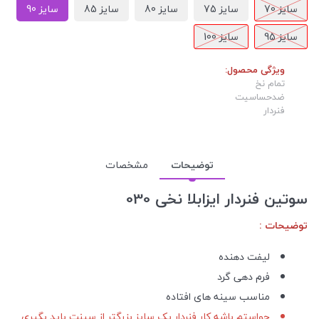
سایز 70
سایز 75
سایز 80
سایز 85
سایز 90
سایز 95
سایز 100
ویژگی محصول:
تمام نخ
ضدحساسیت
فنردار
توضیحات
مشخصات
سوتین فنردار ایزابلا نخی 030
توضیحات :
لیفت دهنده
فرم دهی گرد
مناسب سینه های افتاده
حواستم باشه کار فنردار یک سایز بزرگتر از سینت باید بگیری