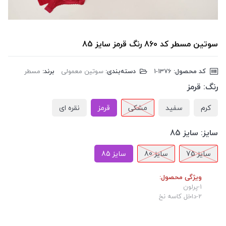
سوتین مسطر کد 860 رنگ قرمز سایز 85
کد محصول:
‎1-1376
دسته‌بندی:
سوتین معمولی
برند:
مسطر
رنگ:
قرمز
کرم
سفید
مشکی
قرمز
نقره ای
سایز:
سایز 85
سایز 75
سایز 80
سایز 85
ویژگی محصول:
1-پرلون
2-داخل کاسه نخ