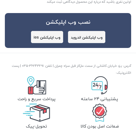
اولین نفری باشید که درباره این محصول دیدگاهی ثبت میکند
نصب وب اپلیکشن
وب اپلیکشن اندروید
وب اپلیکشن ios
آدرس: یزد خیابان کاشانی از سمت مارکار قبل سراه چمران | تلفن: ‎035-36243291 | پست
الکترونیک:
پشتیبانی 24 ساعته
پرداخت سریع و راحت
ضمانت اصل بودن کالا
تحویل-پیک