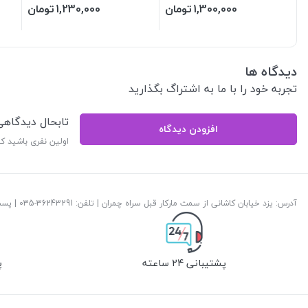
1,300,000
تومان
1,230,000
تومان
دیدگاه ها
تجربه خود را با ما به اشتراگ بگذارید
تابحال دیدگاه
افزودن دیدگاه
اولین نفری باشید ک
آدرس: یزد خیابان کاشانی از سمت مارکار قبل سراه چمران | تلفن: ‎035-36243291 | پست الکترونیک:
پشتیبانی 24 ساعته
پ