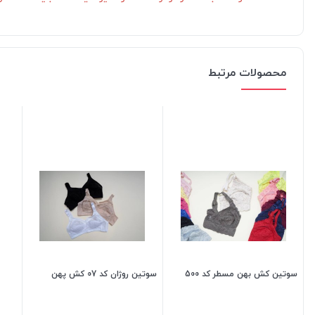
محصولات مرتبط
سوتین کش بهن مسطر کد 500
سوتین روژان کد 07 کش پهن