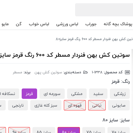
پوشاک بچه گانه
جوراب
لباس ورزشی
لباس خواب
گن
مایو
 کش بهن فنردار مسطر کد 600 رنگ قرمز سایز80
سوتین کش بهن فنردار مسطر کد 600 رنگ قرمز سایز80
کد محصول:
‎1-1338
دسته‌بندی:
سوتین کش پهن
برند:
مسطر
رنگ:
قرمز
زرشکی
سفید
مشکی
سورمه ای
قرمز
نسکافه ا
صابونی
نباتی
قهوه ای
سبز کله غازی
نارنجی
س
سایز:
سایز 80
سایز 70
سایز 75
سایز 80
سایز 85
سایز 90
سا