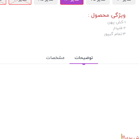
ویژگی محصول :
1-کش پهن
2-فنردار
3-تمام گیپور
توضیحات
مشخصات