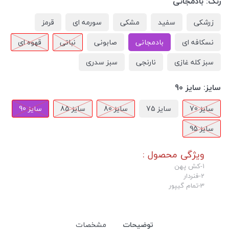
رنگ:
بادمجانی
زرشکی
سفید
مشکی
سورمه ای
قرمز
نسکافه ای
بادمجانی
صابونی
نباتی
قهوه ای
سبز کله غازی
نارنجی
سبز سدری
سایز:
سایز 90
سایز 70
سایز 75
سایز 80
سایز 85
سایز 90
سایز 95
ویژگی محصول :
1-کش پهن
2-فنردار
3-تمام گیپور
توضیحات
مشخصات