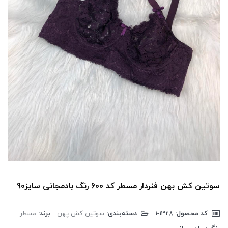
سوتین کش بهن فنردار مسطر کد 600 رنگ بادمجانی سایز90
کد محصول:
‎1-1328
دسته‌بندی:
سوتین کش پهن
برند:
مسطر