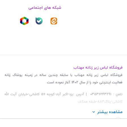
شبکه های اجتماعی
فروشگاه لباس زیر زنانه مهتاب
فروشگاه لباس زیر زنانه مهتاب با سابقه چندین ساله در زمینه پوشاک زنانه
فعالیت اینترنتی خود را از سال 1402 آغاز نموده است
تلفن : 03536243291 | آدرس :یزد-اکبر آباد-کوچه 56 کاشانی-خیابان آیت الله
کاشانی-پلاک882-طبقه همکف
مشاهده بیشتر