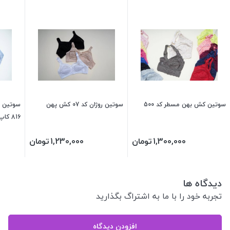
سوتین کش بهن مسطر کد 500
سوتین روژان کد 07 کش پهن
سوتین م
816 کاپ C ر
1,300,000
تومان
1,230,000
تومان
دیدگاه ها
تجربه خود را با ما به اشتراگ بگذارید
افزودن دیدگاه