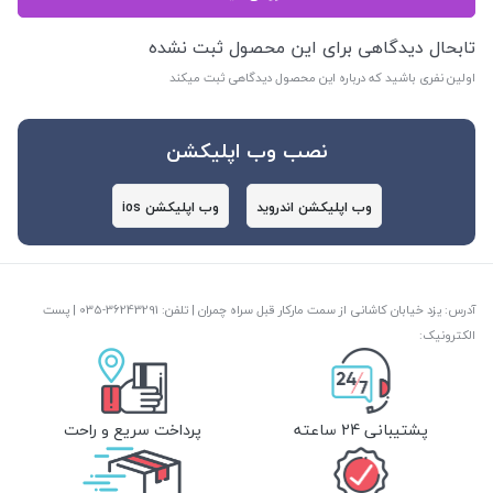
تابحال دیدگاهی برای این محصول ثبت نشده
اولین نفری باشید که درباره این محصول دیدگاهی ثبت میکند
نصب وب اپلیکشن
وب اپلیکشن اندروید
وب اپلیکشن ios
آدرس: یزد خیابان کاشانی از سمت مارکار قبل سراه چمران | تلفن: ‎035-36243291 | پست
الکترونیک:
پشتیبانی 24 ساعته
پرداخت سریع و راحت