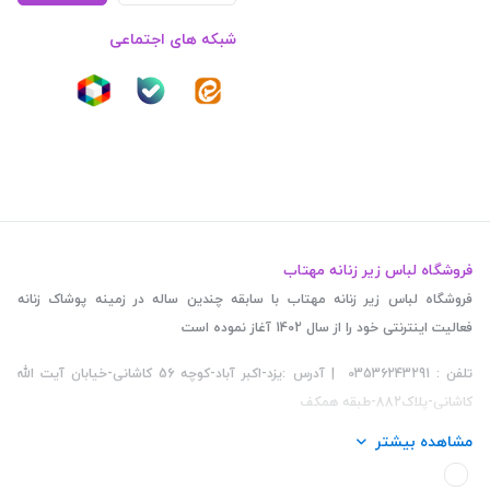
شبکه های اجتماعی
فروشگاه لباس زیر زنانه مهتاب
فروشگاه لباس زیر زنانه مهتاب با سابقه چندین ساله در زمینه پوشاک زنانه
فعالیت اینترنتی خود را از سال 1402 آغاز نموده است
تلفن : 03536243291 | آدرس :یزد-اکبر آباد-کوچه 56 کاشانی-خیابان آیت الله
کاشانی-پلاک882-طبقه همکف
مشاهده بیشتر