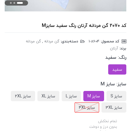
کد 2070 گن مردانه آرتان رنگ سفید سایزM
کد محصول:
‎1-8604
دسته‌بندی:
گن مردانه
,
گن مردانه
برند:
آرتان
رنگ:
سفید
سفید
سایز:
سایز M
سایز S
سایز M
سایز L
سایز XL
سایز 2XL
سایز 3XL
سایز 4XL
تمام نخکش
بدون درز و دوخت