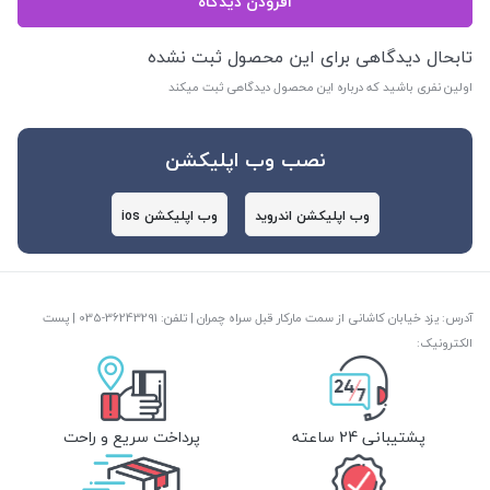
افزودن دیدگاه
تابحال دیدگاهی برای این محصول ثبت نشده
اولین نفری باشید که درباره این محصول دیدگاهی ثبت میکند
نصب وب اپلیکشن
وب اپلیکشن اندروید
وب اپلیکشن ios
آدرس: یزد خیابان کاشانی از سمت مارکار قبل سراه چمران | تلفن: ‎035-36243291 | پست
الکترونیک:
پشتیبانی 24 ساعته
پرداخت سریع و راحت