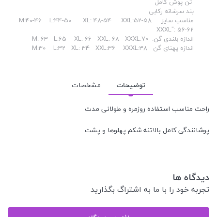
تن پوش کامل
بند سرشانه رکابی
مناسب سایز M:40-46 L:44-50 XL: 48-54 XXL:52-58
XXXL": 56-62
اندازه بلندی گن: M: 63 L:65 XL: 66 XXL: 68 XXXL:70
اندازه پهنای گن M:30 L:32 XL: 34 XXL:36 XXXL:38
توضیحات
مشخصات
راحت مناسب استفاده روزمره و طولانی مدت
پوشانندگی کامل بالاتنه شکم پهلوها و پشت
دیدگاه ها
تجربه خود را با ما به اشتراگ بگذارید