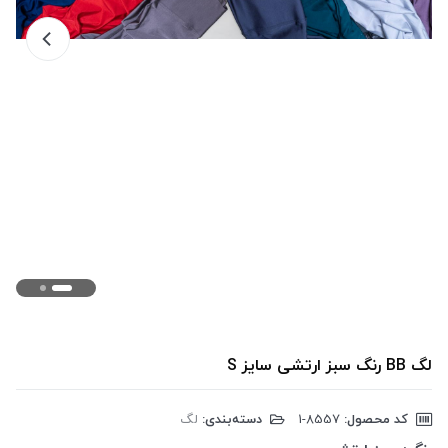
لگ BB رنگ سبز ارتشی سایز S
کد محصول:
‎1-8557
دسته‌بندی:
لگ