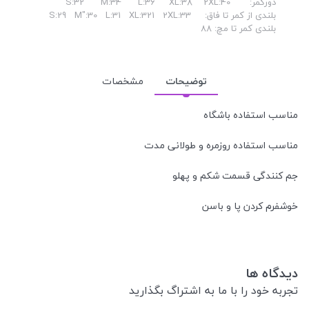
دورکمر: S:32 M:34 L:36 XL:38 2XL:40
بلندی از کمر تا فاق: S:29 M":30 L:31 XL:321 2XL:33
بلندی کمر تا مچ: 88
توضیحات
مشخصات
مناسب استفاده باشگاه
مناسب استفاده روزمره و طولانی مدت
جم کنندگی قسمت شکم و پهلو
خوشفرم کردن پا و باسن
دیدگاه ها
تجربه خود را با ما به اشتراگ بگذارید