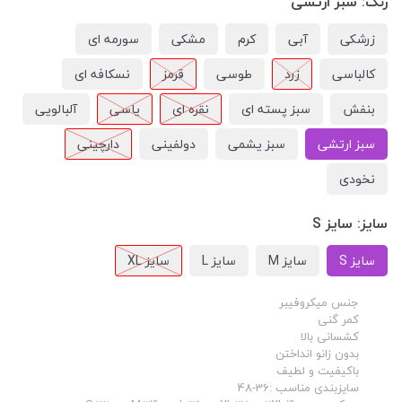
رنگ:
سبز ارتشی
زرشکی
آبی
کرم
مشکی
سورمه ای
کالباسی
زرد
طوسی
قرمز
نسکافه ای
بنفش
سبز پسته ای
نقره ای
یاسی
آلبالویی
سبز ارتشی
سبز یشمی
دولفینی
دارچینی
نخودی
سایز:
سایز S
سایز S
سایز M
سایز L
سایز XL
جنس میکروفیبر
کمر گنی
کشسانی بالا
بدون زانو انداختن
باکیفیت و لطیف
سایزبندی مناسب :36-48