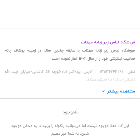
فروشگاه لباس زیر زنانه مهتاب
فروشگاه لباس زیر زنانه مهتاب با سابقه چندین ساله در زمینه پوشاک زنانه
فعالیت اینترنتی خود را از سال 1402 آغاز نموده است
تلفن : 03536243291 | آدرس :یزد-اکبر آباد-کوچه 56 کاشانی-خیابان آیت الله
کاشانی-پلاک882-طبقه همکف
مشاهده بیشتر
ناموجود
©
تمامی حقوق این سایت متعلق به
فروشگاه لباس زیر زنانه مهتاب
می باشد. | توسعه و کد
این کالا فعلا موجود نیست اما می‌توانید زنگوله را بزنید تا به محض موجود
نویسی:
سپکام سیستم
طراحی و اجرا
:
شرکت دیجیتال مارکتینگ سپتا
شدن، به شما خبر دهیم