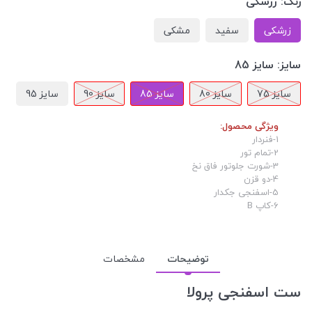
رنگ:
زرشکی
زرشکی
سفید
مشکی
سایز:
سایز 85
سایز 75
سایز 80
سایز 85
سایز 90
سایز 95
ویژگی محصول:
1-فنردار
2-تمام تور
3-شورت جلوتور فاق نخ
4-دو قزن
5-اسفنجی جکدار
6-کاپ B
توضیحات
مشخصات
ست اسفنجی پرولا