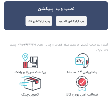
نصب وب اپلیکشن
وب اپلیکشن اندروید
وب اپلیکشن ios
آدرس: یزد خیابان کاشانی از سمت مارکار قبل سراه چمران | تلفن: ‎035-36243291 | پست
الکترونیک:
پشتیبانی 24 ساعته
پرداخت سریع و راحت
ضمانت اصل بودن کالا
تحویل-پیک