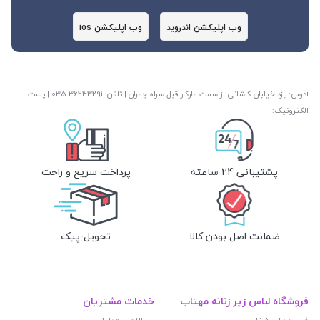
وب اپلیکشن اندروید
وب اپلیکشن ios
آدرس: یزد خیابان کاشانی از سمت مارکار قبل سراه چمران | تلفن: ‎035-36243291 | پست
الکترونیک:
پشتیبانی 24 ساعته
پرداخت سریع و راحت
ضمانت اصل بودن کالا
تحویل-پیک
فروشگاه لباس زیر زنانه مهتاب
خدمات مشتریان