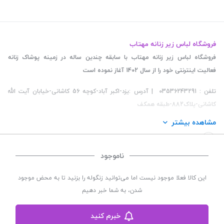
فروشگاه لباس زیر زنانه مهتاب
فروشگاه لباس زیر زنانه مهتاب با سابقه چندین ساله در زمینه پوشاک زنانه
فعالیت اینترنتی خود را از سال 1402 آغاز نموده است
تلفن : 03536243291 | آدرس :یزد-اکبر آباد-کوچه 56 کاشانی-خیابان آیت الله
کاشانی-پلاک882-طبقه همکف
مشاهده بیشتر
ناموجود
©
تمامی حقوق این سایت متعلق به
فروشگاه لباس زیر زنانه مهتاب
می باشد. | توسعه و کد
این کالا فعلا موجود نیست اما می‌توانید زنگوله را بزنید تا به محض موجود
نویسی:
سپکام سیستم
طراحی و اجرا
:
شرکت دیجیتال مارکتینگ سپتا
شدن، به شما خبر دهیم
خبرم کنید