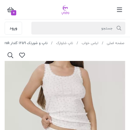
0
ورود
صفحه اصلی
لباس خواب
تاپ شلوارک
تاپ و شورتک 1259 گلدار berak رنگ سفید سایز 2XL