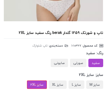
تاپ و شورتک 1259 گلدار berak رنگ سفید سایز 2XL
کد محصول:
‎1-10367
دسته‌بندی:
تاپ شلوارک
رنگ:
سفید
سفید
صورتی
صابونی
سایز:
سایز 2XL
سایز M
سایز L
سایز XL
سایز 2XL