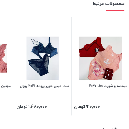
محصولات مرتبط
نیمتنه و شورت فافا 2040
ست مینی مایزر پروانه 2021 روزان
سوتین فنر
910,000
تومان
1,480,000
تومان