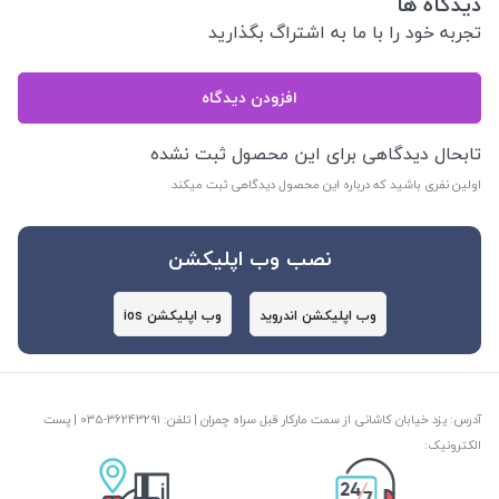
دیدگاه ها
تجربه خود را با ما به اشتراگ بگذارید
افزودن دیدگاه
تابحال دیدگاهی برای این محصول ثبت نشده
اولین نفری باشید که درباره این محصول دیدگاهی ثبت میکند
نصب وب اپلیکشن
وب اپلیکشن اندروید
وب اپلیکشن ios
آدرس: یزد خیابان کاشانی از سمت مارکار قبل سراه چمران | تلفن: ‎035-36243291 | پست
الکترونیک: