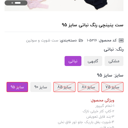
ست ینینچی رنگ نباتی سایز 95
کد محصول:
‎1-5316
دسته‌بندی:
ست شورت و سوتین
رنگ:
نباتی
مشکی
گلبهی
نباتی
سایز:
سایز 95
سایز 75
سایز 80
سایز 85
سایز 90
سایز 95
ویژگی محصول:
1-تمام گیپور
2-کاپ کار خیلی نازک
3-بند قابل تعویض
4-شورت بغل باریک جلو تور فاق نخی
5-دو قزن