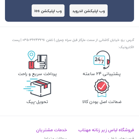
وب اپلیکشن اندروید
وب اپلیکشن ios
آدرس: یزد خیابان کاشانی از سمت مارکار قبل سراه چمران | تلفن: ‎035-36243291 | پست
الکترونیک:
پشتیبانی 24 ساعته
پرداخت سریع و راحت
ضمانت اصل بودن کالا
تحویل-پیک
فروشگاه لباس زیر زنانه مهتاب
خدمات مشتریان
فرصت‌های شغلی
سوالات متداول