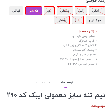
رنگ:
طوسی
زرشکی
آبی
مشکی
زرد
طوسی
زغالی
سرخ آبی
سبز
بنفش
ویژگی محصول:
1-تمام ایس کره ای
2-کاپ متحرک
3-کش 3 سانتی زیر کاپ
4-پشت کار مدلدار
5-بدون فنر و قزن
6-مناسب سایز سینه 60-75
7-سایز اندامی 38-44
توضیحات
مشخصات
نیم تنه سایز معمولی ایبک کد 290
توضیحات: