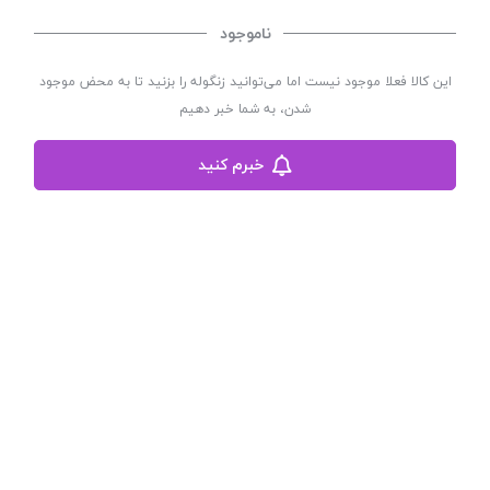
ناموجود
این کالا فعلا موجود نیست اما می‌توانید زنگوله را بزنید تا به محض موجود
فروشگاه لباس زیر زنانه مهتاب
شدن، به شما خبر دهیم
فروشگاه لباس زیر زنانه مهتاب با سابقه چندین ساله در زمینه پوشاک زنانه
فعالیت اینترنتی خود را از سال 1402 آغاز نموده است
خبرم کنید
تلفن : 03536243291 | آدرس :یزد-اکبر آباد-کوچه 56 کاشانی-خیابان آیت الله
کاشانی-پلاک882-طبقه همکف
مشاهده بیشتر
©
تمامی حقوق این سایت متعلق به
فروشگاه لباس زیر زنانه مهتاب
می باشد. | توسعه و کد
نویسی:
سپکام سیستم
طراحی و اجرا
:
شرکت دیجیتال مارکتینگ سپتا