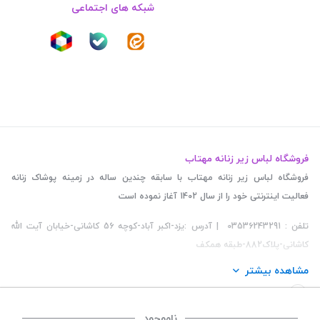
شبکه های اجتماعی
فروشگاه لباس زیر زنانه مهتاب
فروشگاه لباس زیر زنانه مهتاب با سابقه چندین ساله در زمینه پوشاک زنانه
فعالیت اینترنتی خود را از سال 1402 آغاز نموده است
تلفن : 03536243291 | آدرس :یزد-اکبر آباد-کوچه 56 کاشانی-خیابان آیت الله
کاشانی-پلاک882-طبقه همکف
مشاهده بیشتر
ناموجود