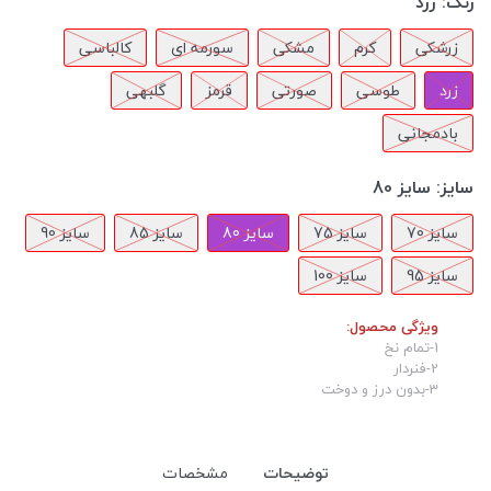
رنگ:
زرد
زرشکی
کرم
مشکی
سورمه ای
کالباسی
زرد
طوسی
صورتی
قرمز
گلبهی
بادمجانی
سایز:
سایز 80
سایز 70
سایز 75
سایز 80
سایز 85
سایز 90
سایز 95
سایز 100
ویژگی محصول:
1-تمام نخ
2-فنردار
3-بدون درز و دوخت
توضیحات
مشخصات