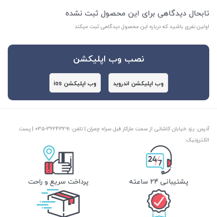
تابحال دیدگاهی برای این محصول ثبت نشده
اولین نفری باشید که درباره این محصول دیدگاهی ثبت میکند
نصب وب اپلیکشن
وب اپلیکشن اندروید
وب اپلیکشن ios
آدرس: یزد خیابان کاشانی از سمت مارکار قبل سراه چمران | تلفن: ‎035-36243291 | پست
الکترونیک:
پشتیبانی 24 ساعته
پرداخت سریع و راحت