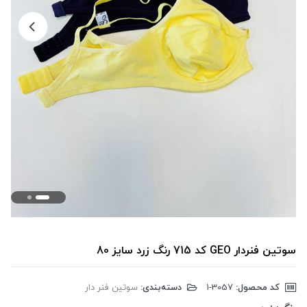
سوتین فنردار GEO کد 715 رنگ زرد سایز 80
کد محصول:
‎1-3057
دسته‌بندی:
سوتین فنر دار