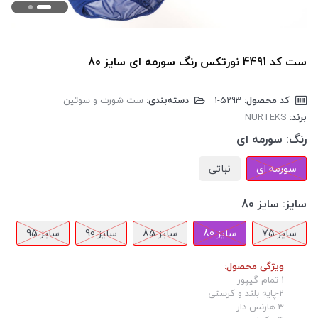
ست کد 4491 نورتکس رنگ سورمه ای سایز 80
کد محصول:
‎1-5293
دسته‌بندی:
ست شورت و سوتین
برند:
NURTEKS
رنگ:
سورمه ای
سورمه ای
نباتی
سایز:
سایز 80
سایز 75
سایز 80
سایز 85
سایز 90
سایز 95
ویژگی محصول:
1-تمام گیپور
2-پایه بلند و کرستی
3-هارنس دار