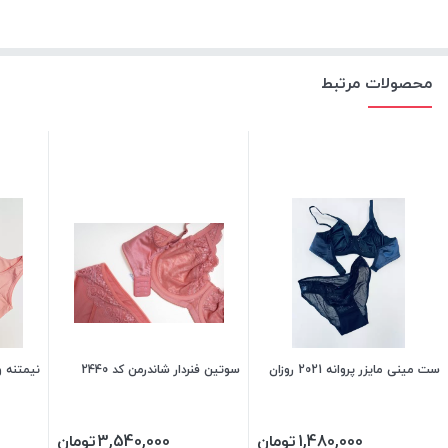
محصولات مرتبط
ست مینی مایزر پروانه 2021 روزان
سوتین فنردار شاندرمن کد 2440
نیمتنه و 
1,480,000
تومان
3,540,000
تومان