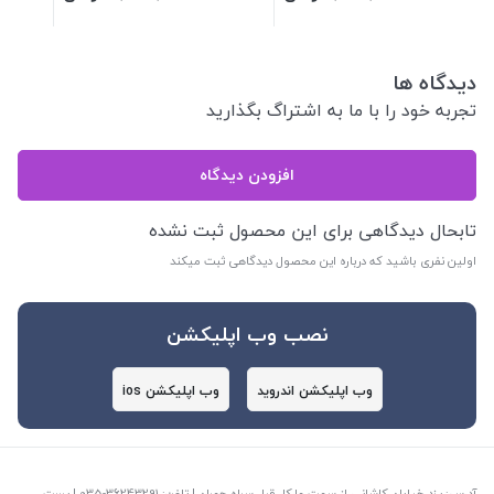
دیدگاه ها
تجربه خود را با ما به اشتراگ بگذارید
افزودن دیدگاه
تابحال دیدگاهی برای این محصول ثبت نشده
اولین نفری باشید که درباره این محصول دیدگاهی ثبت میکند
نصب وب اپلیکشن
وب اپلیکشن اندروید
وب اپلیکشن ios
آدرس: یزد خیابان کاشانی از سمت مارکار قبل سراه چمران | تلفن: ‎035-36243291 | پست