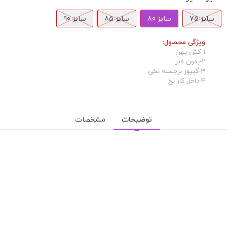
سایز 75
سایز 80
سایز 85
سایز 90
ویژگی محصول:
1-کش پهن
2-بدون فنر
3-گیپور برجسنه نخی
4-داخل کار نخ
توضیحات
مشخصات