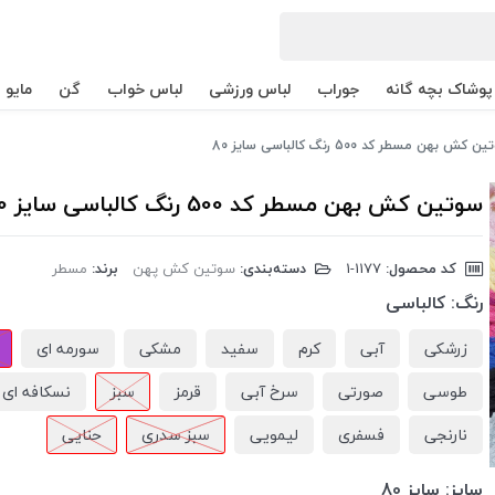
پوشاک بچه گانه
جوراب
لباس ورزشی
لباس خواب
گن
مایو
 کش بهن مسطر کد 500 رنگ کالباسی سایز 80
سوتین کش بهن مسطر کد 500 رنگ کالباسی سایز 80
کد محصول:
‎1-1177
دسته‌بندی:
سوتین کش پهن
برند:
مسطر
رنگ:
کالباسی
زرشکی
آبی
کرم
سفید
مشکی
سورمه ای
طوسی
صورتی
سرخ آبی
قرمز
سبز
نسکافه ای
نارنجی
فسفری
لیمویی
سبز سدری
حنایی
سایز:
سایز 80