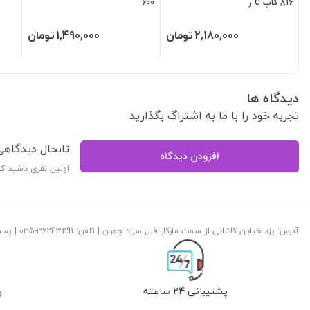
816 کاپ C ر
600
2,180,000
تومان
1,490,000
تومان
دیدگاه ها
تجربه خود را با ما به اشتراگ بگذارید
تابحال دیدگاه
افزودن دیدگاه
اولین نفری باشید ک
آدرس: یزد خیابان کاشانی از سمت مارکار قبل سراه چمران | تلفن: ‎035-36243291 | پست الکترونیک:
پشتیبانی 24 ساعته
پ