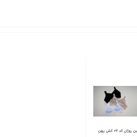
وژان کد 07 کش پهن