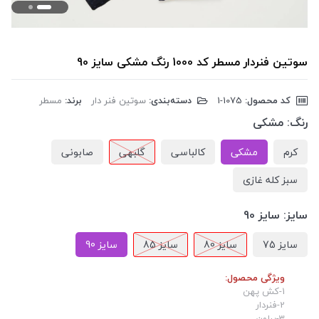
سوتین فنردار مسطر کد 1000 رنگ مشکی سایز 90
کد محصول:
‎1-1075
دسته‌بندی:
سوتین فنر دار
برند:
مسطر
رنگ:
مشکی
کرم
مشکی
کالباسی
گلبهی
صابونی
سبز کله غازی
سایز:
سایز 90
سایز 75
سایز 80
سایز 85
سایز 90
ویژگی محصول:
1-کش پهن
2-فنردار
3-پرلون