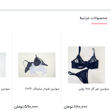
محصولات مرتبط
سوتین تور گاز 608 ژولی
سوتین فنردار سایناکد 2022
سوتین فنر
680,000
تومان
590,000
تومان