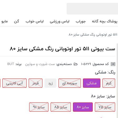
پوشاک بچه گانه
جوراب
لباس ورزشی
لباس خواب
گن
مایو
80
ست بیوتی 511 تور اوتوبانی رنگ مشکی سایز 80
کد محصول:
‎1-5269
دسته‌بندی:
ست شورت و سوتین
برند:
BUT
رنگ:
مشکی
کرم
مشکی
سورمه ای
زرد
قرمز
آبی کاربنی
سایز:
سایز 80
سایز 75
سایز 80
سایز 85
سایز 90