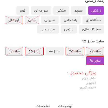
رنگ:
زرشکی
زرشکی
سفید
مشکی
سورمه ای
قرمز
نسکافه ای
بادمجانی
صابونی
نباتی
قهوه ای
سبز کله غازی
نارنجی
سبز سدری
سایز:
سایز 95
سایز 70
سایز 75
سایز 80
سایز 85
سایز 90
سایز 95
ویژگی محصول :
1-کش پهن
2-فنردار
3-تمام گیپور
توضیحات
مشخصات