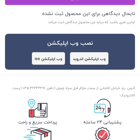
تابحال دیدگاهی برای این محصول ثبت نشده
اولین نفری باشید که درباره این محصول دیدگاهی ثبت میکند
نصب وب اپلیکشن
وب اپلیکشن اندروید
وب اپلیکشن ios
آدرس: یزد خیابان کاشانی از سمت مارکار قبل سراه چمران | تلفن: ‎035-36243291 | پست
الکترونیک:
پشتیبانی 24 ساعته
پرداخت سریع و راحت