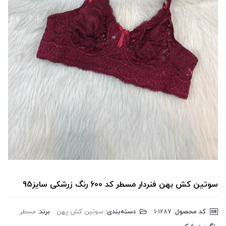
سوتین کش بهن فنردار مسطر کد 600 رنگ زرشکی سایز95
کد محصول:
‎1-1287
دسته‌بندی:
سوتین کش پهن
برند:
مسطر