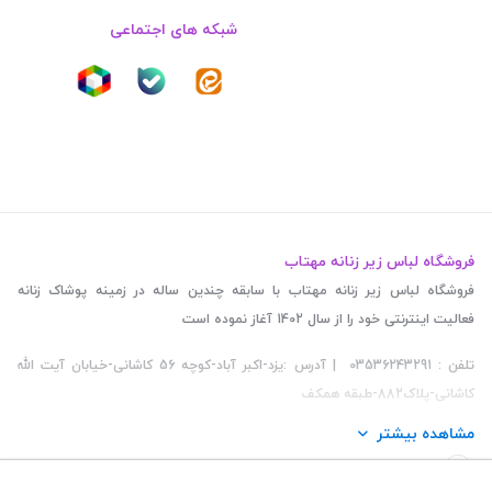
شبکه های اجتماعی
فروشگاه لباس زیر زنانه مهتاب
فروشگاه لباس زیر زنانه مهتاب با سابقه چندین ساله در زمینه پوشاک زنانه
فعالیت اینترنتی خود را از سال 1402 آغاز نموده است
تلفن : 03536243291 | آدرس :یزد-اکبر آباد-کوچه 56 کاشانی-خیابان آیت الله
کاشانی-پلاک882-طبقه همکف
مشاهده بیشتر